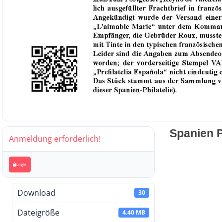
Spanien Ph
Anmeldung erforderlich!
Login
Download
30
Dateigröße
4.40 MB