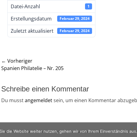
Datei-Anzahl
1
Erstellungsdatum
Februar 29, 2024
Zuletzt aktualisiert
Februar 29, 2024
Beitragsnavigation
← Vorheriger
Vorheriger
Nächst
Spanien Philatelie – Nr. 205
Beitrag:
Beitrag
Schreibe einen Kommentar
Du musst
angemeldet
sein, um einen Kommentar abzugeb
nien Philatelie
. Alle Rechte vorbehalten.
Datenschutz
| Catch Responsi
ie die Website weiter nutzen, gehen wir von Ihrem Einverständnis aus