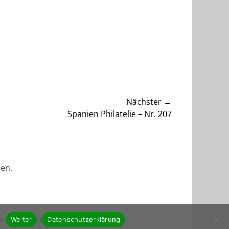
Nächster →
er
Spanien Philatelie – Nr. 207
:
en.
ve von
Catch Themes
.
Weiter
Datenschutzerklärung