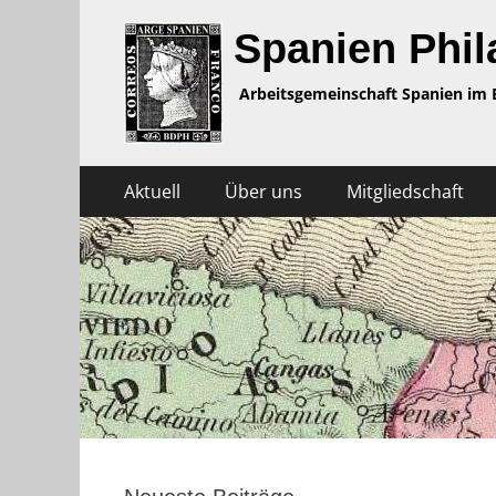
Spanien Phila
Arbeitsgemeinschaft Spanien im 
Zum
Primäres
Aktuell
Über uns
Mitgliedschaft
Inhalt
Menü
springen