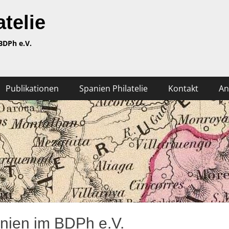
telie
BDPh e.V.
Publikationen
Spanien Philatelie
Kontakt
An
nien im BDPh e.V.