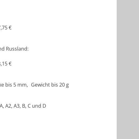
,75 €
nd Russland:
,15 €
cke bis 5 mm, Gewicht bis 20 g
, A2, A3, B, C und D