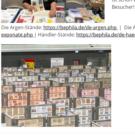
Besucher
Die Argen-Stände:
https://bephila.de/de-argen.php
| Die A
exponate.php
| Händler-Stände:
https://bephila.de/de-ha