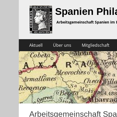
Spanien Phila
Arbeitsgemeinschaft Spanien im 
Zum
Primäres
Aktuell
Über uns
Mitgliedschaft
Inhalt
Menü
springen
Arbeitsgemeinschaft Spa