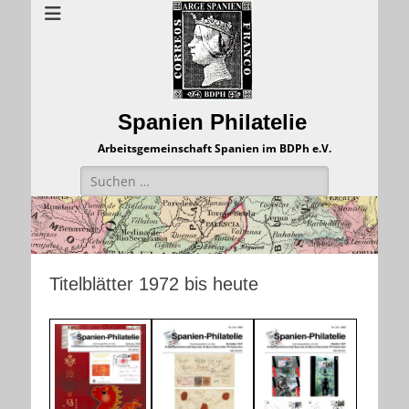
Spanien Philatelie
Arbeitsgemeinschaft Spanien im BDPh e.V.
Suchen
nach:
Titelblätter 1972 bis heute