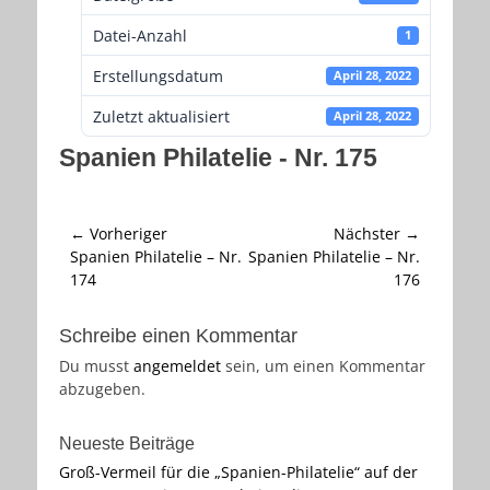
Datei-Anzahl
1
Erstellungsdatum
April 28, 2022
Zuletzt aktualisiert
April 28, 2022
Spanien Philatelie - Nr. 175
Beitragsnavigation
← Vorheriger
Nächster →
Vorheriger
Nächster
Spanien Philatelie – Nr.
Spanien Philatelie – Nr.
Beitrag:
Beitrag:
174
176
Schreibe einen Kommentar
Du musst
angemeldet
sein, um einen Kommentar
abzugeben.
Neueste Beiträge
Groß-Vermeil für die „Spanien-Philatelie“ auf der