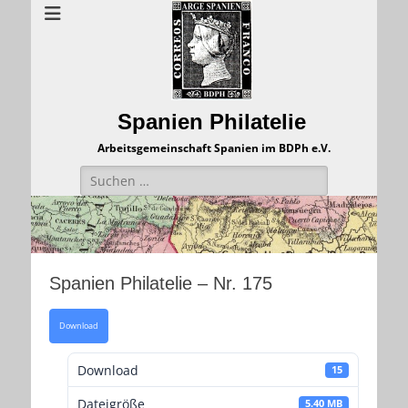
Spanien Philatelie
Arbeitsgemeinschaft Spanien im BDPh e.V.
Suchen
nach:
Spanien Philatelie – Nr. 175
Download
Download
15
Dateigröße
5.40 MB