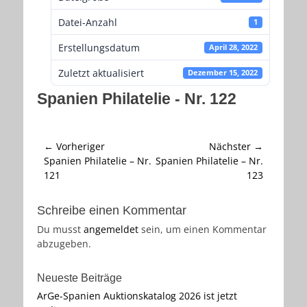
Datei-Anzahl
1
Erstellungsdatum
April 28, 2022
Zuletzt aktualisiert
Dezember 15, 2022
Spanien Philatelie - Nr. 122
Beitragsnavigation
← Vorheriger
Nächster →
Vorheriger
Nächster
Spanien Philatelie – Nr.
Spanien Philatelie – Nr.
Beitrag:
Beitrag:
121
123
Schreibe einen Kommentar
Du musst
angemeldet
sein, um einen Kommentar
abzugeben.
Neueste Beiträge
ArGe-Spanien Auktionskatalog 2026 ist jetzt