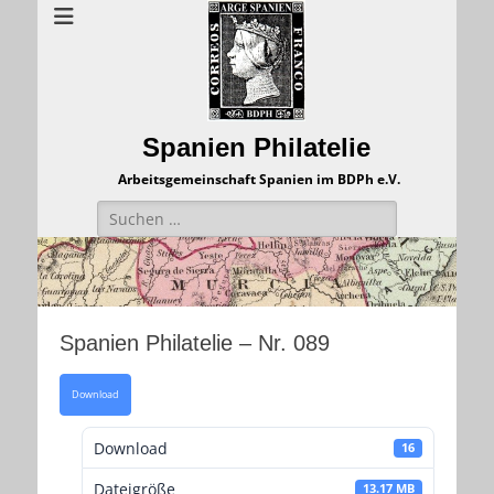
Spanien Philatelie
Arbeitsgemeinschaft Spanien im BDPh e.V.
Suchen
nach:
Spanien Philatelie – Nr. 089
Download
Download
16
Dateigröße
13.17 MB