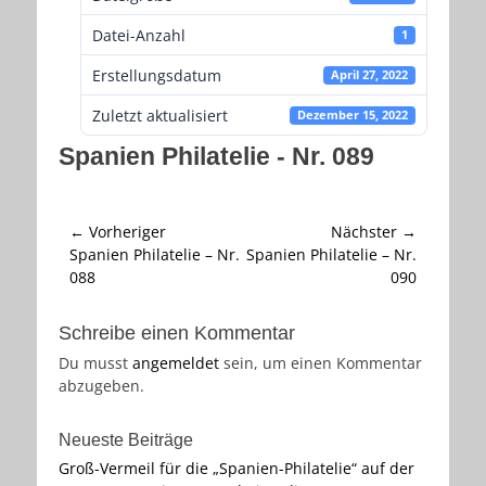
Datei-Anzahl
1
Erstellungsdatum
April 27, 2022
Zuletzt aktualisiert
Dezember 15, 2022
Spanien Philatelie - Nr. 089
Beitragsnavigation
← Vorheriger
Nächster →
Vorheriger
Nächster
Spanien Philatelie – Nr.
Spanien Philatelie – Nr.
Beitrag:
Beitrag:
088
090
Schreibe einen Kommentar
Du musst
angemeldet
sein, um einen Kommentar
abzugeben.
Neueste Beiträge
Groß-Vermeil für die „Spanien-Philatelie“ auf der