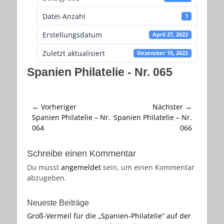
Datei-Anzahl
1
Erstellungsdatum
April 27, 2022
Zuletzt aktualisiert
Dezember 15, 2022
Spanien Philatelie - Nr. 065
Beitragsnavigation
← Vorheriger
Nächster →
Vorheriger
Nächster
Spanien Philatelie – Nr.
Spanien Philatelie – Nr.
Beitrag:
Beitrag:
064
066
Schreibe einen Kommentar
Du musst
angemeldet
sein, um einen Kommentar
abzugeben.
Neueste Beiträge
Groß-Vermeil für die „Spanien-Philatelie“ auf der