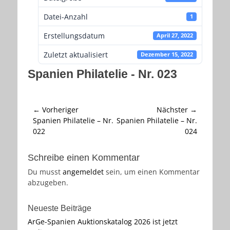
Datei-Anzahl
1
Erstellungsdatum
April 27, 2022
Zuletzt aktualisiert
Dezember 15, 2022
Spanien Philatelie - Nr. 023
Beitragsnavigation
← Vorheriger
Nächster →
Vorheriger
Nächster
Spanien Philatelie – Nr.
Spanien Philatelie – Nr.
Beitrag:
Beitrag:
022
024
Schreibe einen Kommentar
Du musst
angemeldet
sein, um einen Kommentar
abzugeben.
Neueste Beiträge
ArGe-Spanien Auktionskatalog 2026 ist jetzt