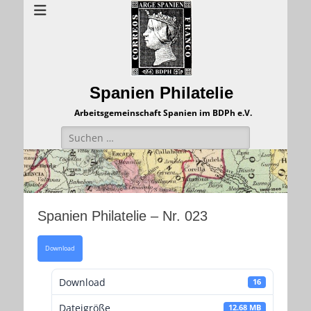
Spanien Philatelie
Arbeitsgemeinschaft Spanien im BDPh e.V.
Suchen
nach:
Spanien Philatelie – Nr. 023
Download
Download
16
Dateigröße
12.68 MB