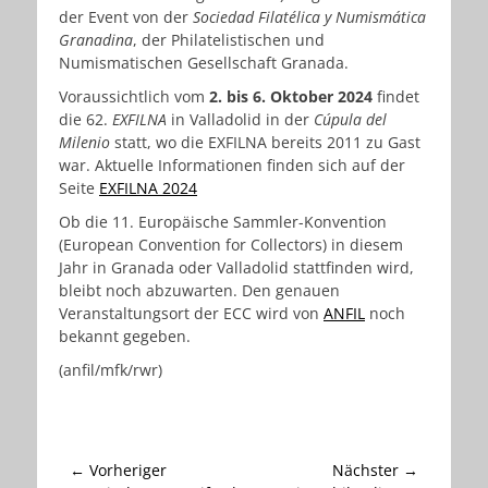
der Event von der
Sociedad Filatélica y Numismática
Granadina
, der Philatelistischen und
Numismatischen Gesellschaft Granada.
Voraussichtlich vom
2. bis 6. Oktober 2024
findet
die 62.
EXFILNA
in Valladolid in der
Cúpula del
Milenio
statt, wo die EXFILNA bereits 2011 zu Gast
war. Aktuelle Informationen finden sich auf der
Seite
EXFILNA 2024
Ob die 11. Europäische Sammler-Konvention
(European Convention for Collectors) in diesem
Jahr in Granada oder Valladolid stattfinden wird,
bleibt noch abzuwarten. Den genauen
Veranstaltungsort der ECC wird von
ANFIL
noch
bekannt gegeben.
(anfil/mfk/rwr)
Beitragsnavigation
← Vorheriger
Nächster →