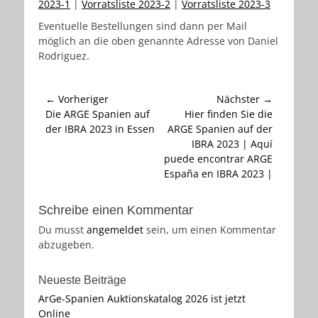
2023-1
|
Vorratsliste 2023-2
|
Vorratsliste 2023-3
Eventuelle Bestellungen sind dann per Mail
möglich an die oben genannte Adresse von Daniel
Rodriguez.
Beitragsnavigation
← Vorheriger
Nächster →
Vorheriger
Nächster
Die ARGE Spanien auf
Hier finden Sie die
Beitrag:
Beitrag:
der IBRA 2023 in Essen
ARGE Spanien auf der
IBRA 2023 | Aquí
puede encontrar ARGE
España en IBRA 2023 |
Schreibe einen Kommentar
Du musst
angemeldet
sein, um einen Kommentar
abzugeben.
Neueste Beiträge
ArGe-Spanien Auktionskatalog 2026 ist jetzt
Online