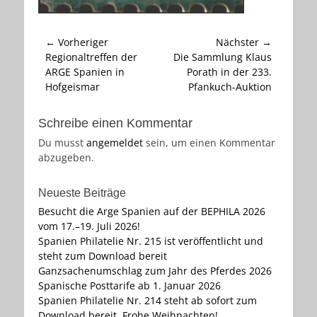
Beitragsnavigation
← Vorheriger
Nächster →
Vorheriger
Nächster
Regionaltreffen der
Die Sammlung Klaus
Beitrag:
Beitrag:
ARGE Spanien in
Porath in der 233.
Hofgeismar
Pfankuch-Auktion
Schreibe einen Kommentar
Du musst
angemeldet
sein, um einen Kommentar
abzugeben.
Neueste Beiträge
Besucht die Arge Spanien auf der BEPHILA 2026
vom 17.–19. Juli 2026!
Spanien Philatelie Nr. 215 ist veröffentlicht und
steht zum Download bereit
Ganzsachenumschlag zum Jahr des Pferdes 2026
Spanische Posttarife ab 1. Januar 2026
Spanien Philatelie Nr. 214 steht ab sofort zum
Download bereit. Frohe Weihnachten!