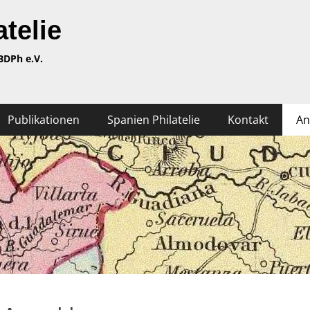
telie
BDPh e.V.
Publikationen
Spanien Philatelie
Kontakt
An